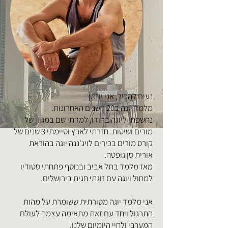
נעים להכיר, אני יונתן
מלמד יוגה ב20 השנים האחרונות.
נחשפתי ליוגה בהודו, למדתי שם במגוון של
מורים ושיטות. חזרתי לארץ וסיימתי 3 שנים של
קורס מורים בכירים לויג'ננה יוגה בהוראת
אורית סן גופטה.
מאז מלמד בתל אביב ובנוסף פתחתי סטודיו
למחול ויוגה עם זוגתי חגית בירושלים.
אני מלמד יוגה מסורתית ששומרת על מהות
התרגול ויחד עם זאת מתאימה עצמה לעולם
המערבי ולחיי היומיום שלנו.